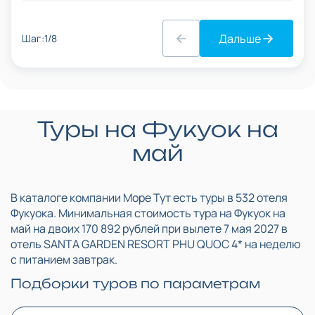
Дальше
Шаг:1/8
Туры на Фукуок на
май
В каталоге компании Море Тут есть туры в 532 отеля
Фукуока. Минимальная стоимость тура на Фукуок на
май на двоих
170 892
рублей при вылете
7 мая 2027
в
отель
SANTA GARDEN RESORT PHU QUOC
4
* на
неделю
с питанием
завтрак
.
Подборки туров по параметрам