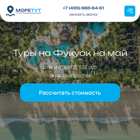
+7 (495) 885-64-61
заказать звонок
Туры на Фукуок на май
отели
4
* от
170 892
руб
за двоих взрослых
Рассчитать стоимость