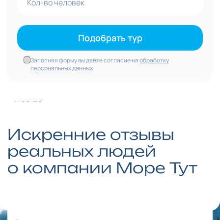
Найти тур в отель
самостоятельно
Подобрать тур
Туры с перелетом
Только отель
Заполняя форму вы даёте согласие на
обработку
персональных данных
Город вылета
Москва
Дата вылета
Искренние отзывы
реальных людей
Ночей
о компании Море Тут
6
-
14
Питание
Все включено