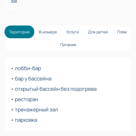
заезде.
Територия
В номере
Услуги
Для детей
Пляж
Питание
• лобби-бар
• бар у бассейна
• открытый бассейн без подогрева
• ресторан
• тренажерный зал
• парковка