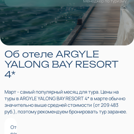
Менеджер по туризму
Об отеле ARGYLE
Тур с авиабилетами
YALONG BAY RESORT
209 483 ₽
4*
Дата вылета
Город вылета
Питание
Состав
Перелет
03 марта 2027
Москва
BB - Только завтрак
2 взрослых
Чартерный рейс
Март - самый популярный месяц для тура. Цены на
туры в ARGYLE YALONG BAY RESORT 4* в марте обычно
значительно выше средней стоимости
(от 209 483
руб.)
, поэтому рекомендуем бронировать тур заранее.
Отель
располагается